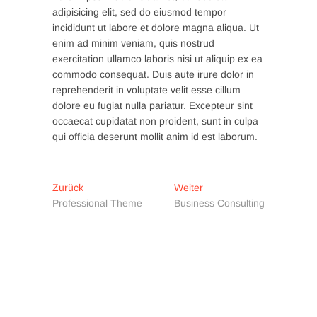
adipisicing elit, sed do eiusmod tempor
incididunt ut labore et dolore magna aliqua. Ut
enim ad minim veniam, quis nostrud
exercitation ullamco laboris nisi ut aliquip ex ea
commodo consequat. Duis aute irure dolor in
reprehenderit in voluptate velit esse cillum
dolore eu fugiat nulla pariatur. Excepteur sint
occaecat cupidatat non proident, sunt in culpa
qui officia deserunt mollit anim id est laborum.
Beitragsnavigation
Vorheriger
Nächster
Zurück
Weiter
Beitrag:
Beitrag:
Professional Theme
Business Consulting