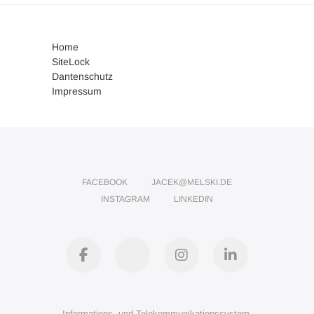
Home
SiteLock
Dantenschutz
Impressum
FACEBOOK
JACEK@MELSKI.DE
INSTAGRAM
LINKEDIN
facebook
jacek@melski.de
instagram
linkedin
Informations- und Telekommunikationssystem-