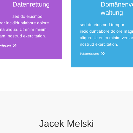
Datenrettung
Domänenv
waltung
sed do eiusmod
or incididuntlabore dolore
sed do eiusmod tempor
a aliqua. Ut enim minim
incididuntlabore dolore mag
am, nostrud exercitation.
aliqua. Ut enim minim venia
nostrud exercitation.
erlesen
Weiterlesen
Jacek Melski