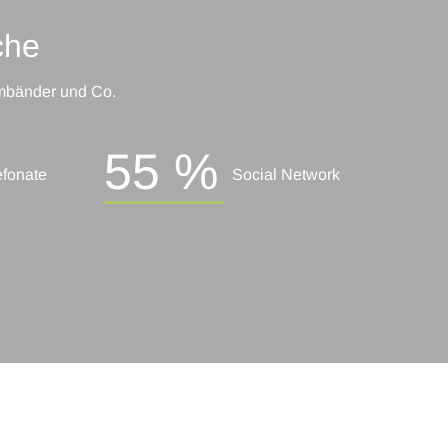
che
rmbänder und Co.
55 %
efonate
Social Network