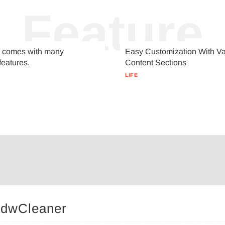
Feature
 comes with many
Easy Customization With Va
features.
Content Sections
LIFE
dwCleaner