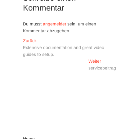
Kommentar
Du musst
angemeldet
sein, um einen
Kommentar abzugeben.
Beitragsnavigation
Vorheriger
Zurück
Beitrag:
Extensive documentation and great video
guides to setup.
Nächster
Weiter
Beitrag:
servicebeitrag
Home