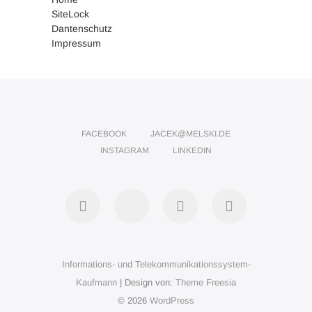
SiteLock
Dantenschutz
Impressum
FACEBOOK
JACEK@MELSKI.DE
INSTAGRAM
LINKEDIN
facebook
jacek@melski.de
instagram
linkedin
Informations- und Telekommunikationssystem-
Kaufmann
| Design von:
Theme Freesia
© 2026
WordPress